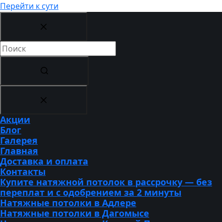
Перейти к сути
Ничего
не
найдено
Акции
Блог
Галерея
Главная
Доставка и оплата
Контакты
Купите натяжной потолок в рассрочку — без
переплат и с одобрением за 2 минуты
Натяжные потолки в Адлере
Натяжные потолки в Дагомысе