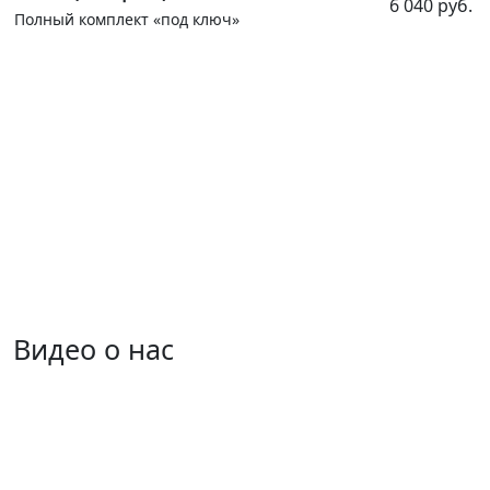
6 040 руб.
Полный комплект «под ключ»
Наши акции
ФЕВРАЛЬ 2026
Подробнее
Настольная лампа в подарок при
заказе освещения!
Видео о нас
Подробнее