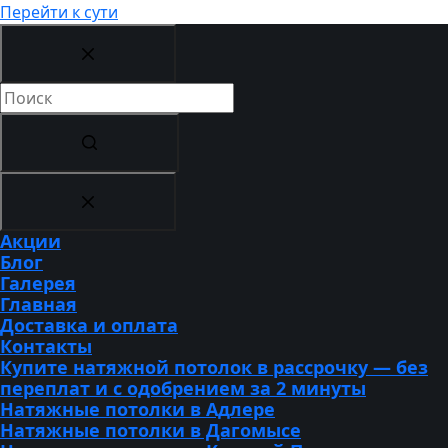
Перейти к сути
Ничего
не
найдено
Акции
Блог
Галерея
Главная
Доставка и оплата
Контакты
Купите натяжной потолок в рассрочку — без
переплат и с одобрением за 2 минуты
Натяжные потолки в Адлере
Натяжные потолки в Дагомысе